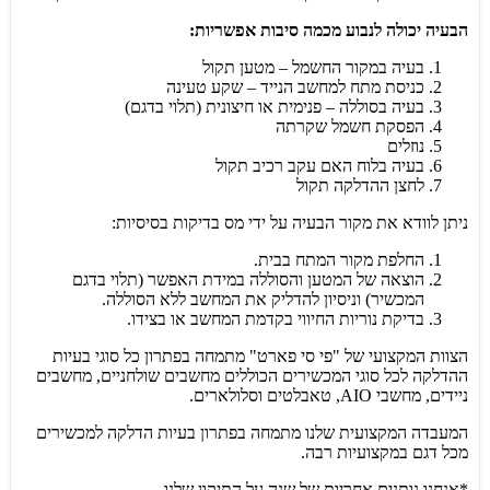
הבעיה יכולה לנבוע מכמה סיבות אפשריות:
בעיה במקור החשמל – מטען תקול
כניסת מתח למחשב הנייד – שקע טעינה
בעיה בסוללה – פנימית או חיצונית (תלוי בדגם)
הפסקת חשמל שקרתה
נוזלים
בעיה בלוח האם עקב רכיב תקול
לחצן ההדלקה תקול
ניתן לוודא את מקור הבעיה על ידי מס בדיקות בסיסיות:
החלפת מקור המתח בבית.
הוצאה של המטען והסוללה במידת האפשר (תלוי בדגם
המכשיר) וניסיון להדליק את המחשב ללא הסוללה.
בדיקת נוריות החיווי בקדמת המחשב או בצידו.
הצוות המקצועי של "פי סי פארט" מתמחה בפתרון כל סוגי בעיות
ההדלקה לכל סוגי המכשירים הכוללים מחשבים שולחניים, מחשבים
ניידים, מחשבי AIO, טאבלטים וסלולארים.
המעבדה המקצועית שלנו מתמחה בפתרון בעיות הדלקה למכשירים
מכל דגם במקצועיות רבה.
*אנחנו נותנים אחריות של שנה על התיקון שלנו.